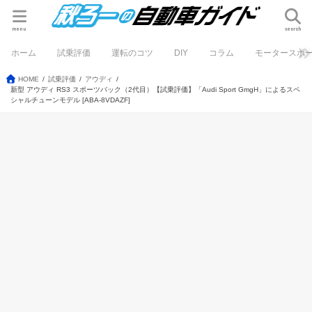
menu
search
ホーム
試乗評価
運転のコツ
DIY
コラム
モータースポ
HOME
試乗評価
アウディ
新型 アウディ RS3 スポーツバック（2代目）【試乗評価】「Audi Sport GmgH」によるスペ
シャルチューンモデル [ABA-8VDAZF]