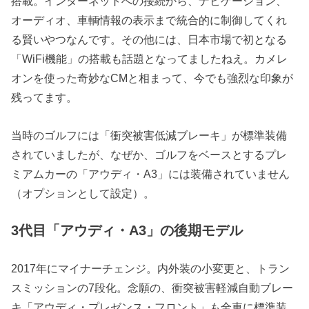
搭載。インターネットへの接続から、ナビゲーション、
オーディオ、車輌情報の表示まで統合的に制御してくれ
る賢いやつなんです。その他には、日本市場で初となる
「WiFi機能」の搭載も話題となってましたねえ。カメレ
オンを使った奇妙なCMと相まって、今でも強烈な印象が
残ってます。
当時のゴルフには「衝突被害低減ブレーキ」が標準装備
されていましたが、なぜか、ゴルフをベースとするプレ
ミアムカーの「アウディ・A3」には装備されていません
（オプションとして設定）。
3代目「アウディ・A3」の後期モデル
2017年にマイナーチェンジ。内外装の小変更と、トラン
スミッションの7段化。念願の、衝突被害軽減自動ブレー
キ「アウディ・プレゼンス・フロント」も全車に標準装