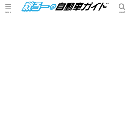
menu
search