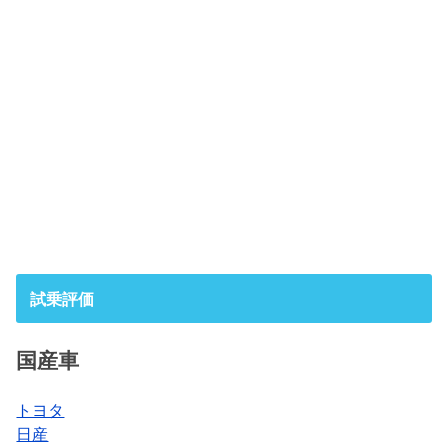
試乗評価
国産車
トヨタ
日産