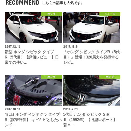
RECOMMEND
こちらの記事も人気です。
ホンダ
ニュース
2017.12.16
2017.12.8
新型 ホンダ シビック タイプ
「ホンダ シビック タイプR（5代
R（5代目）【評価レビュー】日
目）」登場！320馬力を発揮する
常での使い…
シビ…
ホンダ
ホンダ
2017.10.17
2017.4.21
4代目 ホンダ インテグラ タイプ
5代目 ホンダ シビック SiR
R【試乗評価】 キビキビとしたハ
Ⅱ（1992年）【旧型レポート】
ンド…
若々…