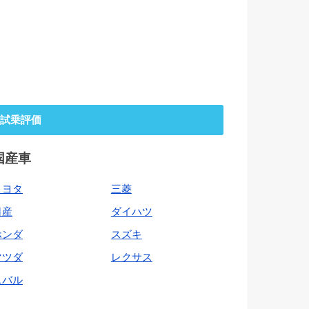
試乗評価
国産車
トヨタ
三菱
日産
ダイハツ
ホンダ
スズキ
マツダ
レクサス
スバル