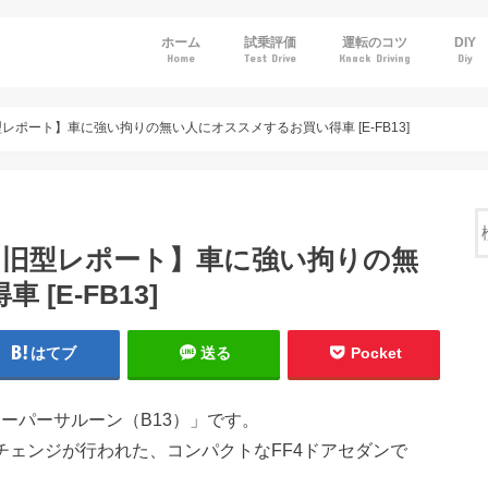
ホーム
試乗評価
運転のコツ
DIY
Home
Test Drive
Knack Driving
Diy
トヨタ
ホンダ
日産
マツダ
スバル
型レポート】車に強い拘りの無い人にオススメするお買い得車 [E-FB13]
）【旧型レポート】車に強い拘りの無
[E-FB13]
はてブ
送る
Pocket
スーパーサルーン（B13）」です。
ルチェンジが行われた、コンパクトなFF4ドアセダンで