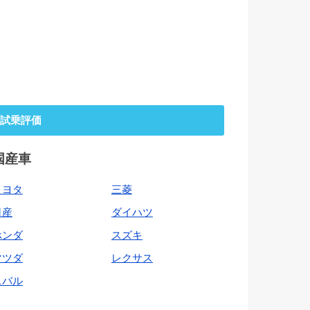
試乗評価
国産車
トヨタ
三菱
日産
ダイハツ
ホンダ
スズキ
マツダ
レクサス
スバル