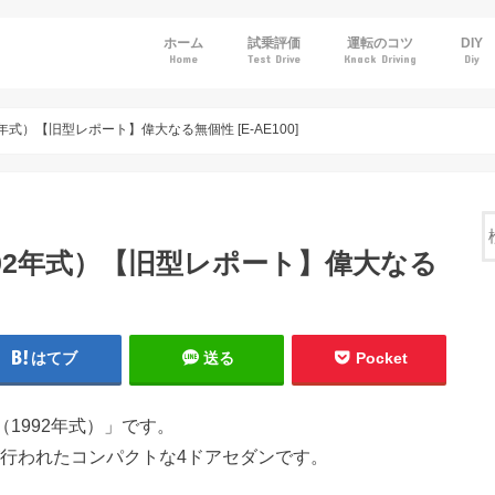
ホーム
試乗評価
運転のコツ
DIY
Home
Test Drive
Knack Driving
Diy
トヨタ
ホンダ
日産
マツダ
スバル
年式）【旧型レポート】偉大なる無個性 [E-AE100]
992年式）【旧型レポート】偉大なる
はてブ
送る
Pocket
（1992年式）」です。
が行われたコンパクトな4ドアセダンです。