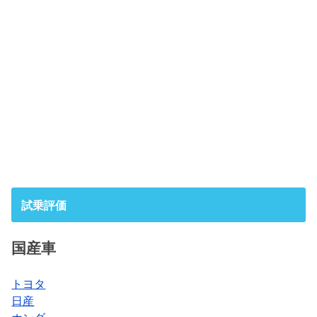
試乗評価
国産車
トヨタ
日産