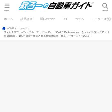
menu
search
ホーム
試乗評価
運転のコツ
DIY
コラム
モータースポ
HOME
ニュース
フォルクスワーゲン・グループ・ジャパン、「Golf R Performance」をジャパンプレミア（日
本初公開）。100台限定で販売される特別仕様車【東京モーターショー2017】