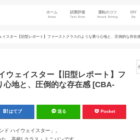
ホーム
試乗評価
運転のコツ
DIY
Home
Test Drive
Knack Driving
Diy
トヨタ
ホンダ
日産
マツダ
スバル
ウェイスター【旧型レポート】ファーストクラスのような乗り心地と、圧倒的な存在感 [CB
 ハイウェイスター【旧型レポート】フ
地と、圧倒的な存在感 [CBA-
はてブ
送る
Pocket
ランド ハイウェイスター」。
ていた、高級Lクラス・ミニバンです。