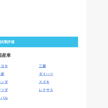
試乗評価
国産車
トヨタ
三菱
日産
ダイハツ
ホンダ
スズキ
マツダ
レクサス
スバル