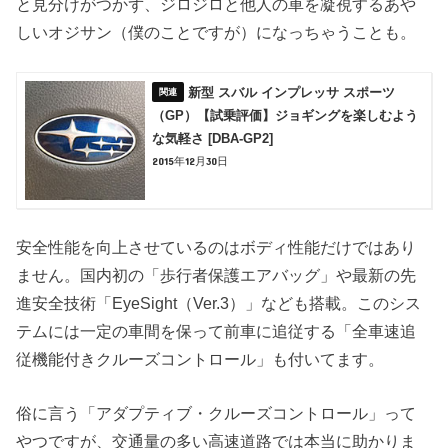
と見分けがつかず、ジロジロと他人の車を凝視するあや
しいオジサン（僕のことですが）になっちゃうことも。
新型 スバル インプレッサ スポーツ
（GP）【試乗評価】ジョギングを楽しむよう
な気軽さ [DBA-GP2]
2015年12月30日
安全性能を向上させているのはボディ性能だけではあり
ません。国内初の「歩行者保護エアバッグ」や最新の先
進安全技術「EyeSight（Ver.3）」なども搭載。このシス
テムには一定の車間を保って前車に追従する「全車速追
従機能付きクルーズコントロール」も付いてます。
俗に言う「アダプティブ・クルーズコントロール」って
やつですが、交通量の多い高速道路では本当に助かりま