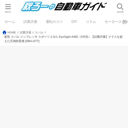
menu
search
ホーム
試乗評価
運転のコツ
DIY
コラム
モータースポ
HOME
試乗評価
スバル
新型 スバル インプレッサ スポーツ 2.0i-L EyeSight AWD（5代目）【試乗評価】クラスを超
えた圧倒的質感 [DBA-GT7]