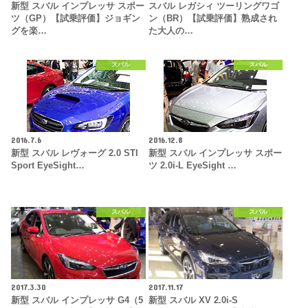
新型 スバル インプレッサ スポー
スバル レガシィ ツーリングワゴ
ツ（GP）【試乗評価】ジョギン
ン（BR）【試乗評価】熟成され
グを楽…
た大人の…
スバル
スバル
2016.7.6
2016.12.8
新型 スバル レヴォーグ 2.0 STI
新型 スバル インプレッサ スポー
Sport EyeSight…
ツ 2.0i-L EyeSight …
スバル
スバル
2017.3.30
2017.11.17
新型 スバル インプレッサ G4（5
新型 スバル XV 2.0i-S