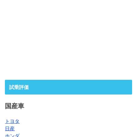
試乗評価
国産車
トヨタ
日産
ホンダ