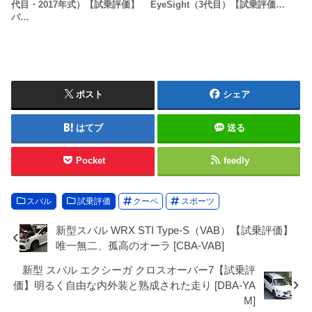
代目・2017年式）【試乗評価】
EyeSight（3代目）【試乗評価…
バ…
ポスト
シェア
はてブ
送る
Pocket
feedly
スバル
試乗評価
クーペ
スポーツ
新型スバル WRX STI Type-S（VAB）【試乗評価】
唯一無二、孤高のオーラ [CBA-VAB]
新型 スバル エクシーガ クロスオーバー7【試乗評
価】明るく自由な内外装と熟成された走り [DBA-YA
M]