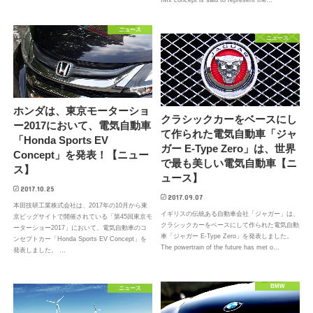
IMx concept is said to represent the…
ニュース
ニュース
ホンダは、東京モーターショ
クラシックカーをベースにし
ー2017において、電気自動車
て作られた電気自動車「ジャ
「Honda Sports EV
ガー E-Type Zero」は、世界
Concept」を発表！【ニュー
で最も美しい電気自動車【ニ
ス】
ュース】
2017.10.25
2017.09.07
本田技研工業株式会社は、2017年の10月から東
イギリスの伝統ある自動車会社「ジャガー」は、
京ビッグサイトで開催されている「第45回東京モ
クラシックカーをベースにして作られた電気自動
ーターショー2017」において、電気自動車のコ
車「ジャガー E-Type Zero」を発表しました。
ンセプトカー「Honda Sports EV Concept」を
The powertrain of the future has met o…
発表しました。 …
BMW
ニュース