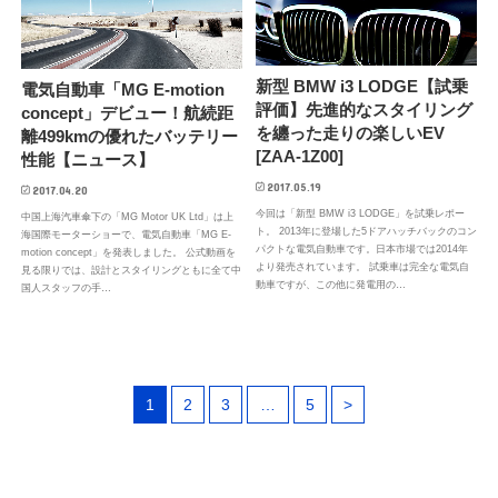
新型 BMW i3 LODGE【試乗
電気自動車「MG E-motion
評価】先進的なスタイリング
concept」デビュー！航続距
を纏った走りの楽しいEV
離499kmの優れたバッテリー
[ZAA-1Z00]
性能【ニュース】
2017.05.19
2017.04.20
今回は「新型 BMW i3 LODGE」を試乗レポー
中国上海汽車傘下の「MG Motor UK Ltd」は上
ト。 2013年に登場した5ドアハッチバックのコン
海国際モーターショーで、電気自動車「MG E-
パクトな電気自動車です。日本市場では2014年
motion concept」を発表しました。 公式動画を
より発売されています。 試乗車は完全な電気自
見る限りでは、設計とスタイリングともに全て中
動車ですが、この他に発電用の…
国人スタッフの手…
1
2
3
…
5
>