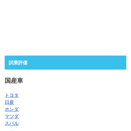
試乗評価
国産車
トヨタ
日産
ホンダ
マツダ
スバル