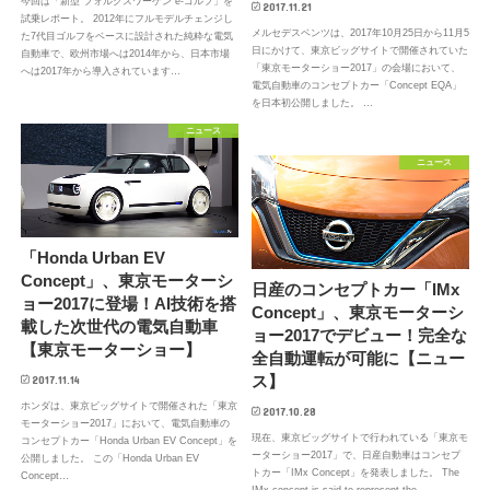
今回は「新型 フォルクスワーゲン e-ゴルフ」を
2017.11.21
試乗レポート。 2012年にフルモデルチェンジし
メルセデスベンツは、2017年10月25日から11月5
た7代目ゴルフをベースに設計された純粋な電気
日にかけて、東京ビッグサイトで開催されていた
自動車で、欧州市場へは2014年から、日本市場
「東京モーターショー2017」の会場において、
へは2017年から導入されています…
電気自動車のコンセプトカー「Concept EQA」
を日本初公開しました。 …
ニュース
ニュース
「Honda Urban EV
Concept」、東京モーターシ
日産のコンセプトカー「IMx
ョー2017に登場！AI技術を搭
Concept」、東京モーターシ
載した次世代の電気自動車
ョー2017でデビュー！完全な
【東京モーターショー】
全自動運転が可能に【ニュー
ス】
2017.11.14
ホンダは、東京ビッグサイトで開催された「東京
2017.10.28
モーターショー2017」において、電気自動車の
現在、東京ビッグサイトで行われている「東京モ
コンセプトカー「Honda Urban EV Concept」を
ーターショー2017」で、日産自動車はコンセプ
公開しました。 この「Honda Urban EV
トカー「IMx Concept」を発表しました。 The
Concept…