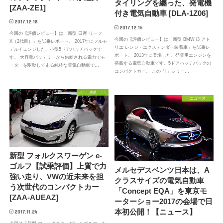
タイリングを纏った、発電機
[ZAA-ZE1]
付き電気自動車 [DLA-1Z06]
2017.12.18
2017.12.15
今回の【評価レビュー】は「新型 日産 リーフ
今回の【評価レビュー】は「新型 BMW i3 アト
X（2代目）」を試乗レポート。 2017年にフルモ
リエ レンジ・エクステンダー装着車」を試乗レ
デルチェンジした、小型5ドアハッチバックで
ポート。 2013年に登場した、発電用エンジンを
す。 大容量バッテリーから供給される電力でモ
搭載する電気自動車です。5ドアハッチバックの
ーターを駆動して走る純粋な電気自動車で…
コンパクトカー。 この「I」シリー…
VW
ニュース
新型 フォルクスワーゲン e-
ゴルフ【試乗評価】上質で力
メルセデスベンツ日本は、A
強い走り、VWの近未来を担
クラスサイズの電気自動車
う次世代のコンパクトカー
「Concept EQA」を東京モ
[ZAA-AUEAZ]
ーターショー2017の会場で日
本初公開！【ニュース】
2017.11.24