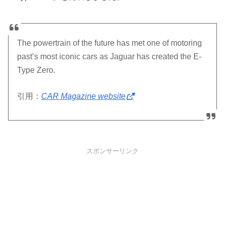
The powertrain of the future has met one of motoring
past’s most iconic cars as Jaguar has created the E-
Type Zero.
引用：
CAR Magazine website
スポンサーリンク