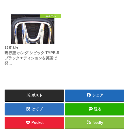
ニュース
2017.1.14
現行型 ホンダ シビック TYPE-R
ブラックエディションを英国で
発…
ポスト
シェア
はてブ
送る
Pocket
feedly