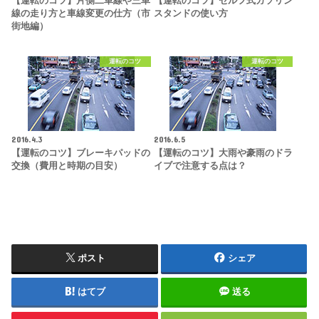
【運転のコツ】片側二車線や三車
【運転のコツ】セルフ式ガソリン
線の走り方と車線変更の仕方（市
スタンドの使い方
街地編）
運転のコツ
運転のコツ
2016.4.3
2016.6.5
【運転のコツ】ブレーキパッドの
【運転のコツ】大雨や豪雨のドラ
交換（費用と時期の目安）
イブで注意する点は？
ポスト
シェア
はてブ
送る