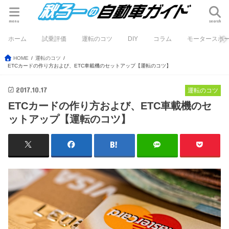
menu
search
ホーム
試乗評価
運転のコツ
DIY
コラム
モータースポ
HOME
運転のコツ
ETCカードの作り方および、ETC車載機のセットアップ【運転のコツ】
2017.10.17
運転のコツ
ETCカードの作り方および、ETC車載機のセ
ットアップ【運転のコツ】