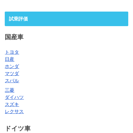
試乗評価
国産車
トヨタ
日産
ホンダ
マツダ
スバル
三菱
ダイハツ
スズキ
レクサス
ドイツ車