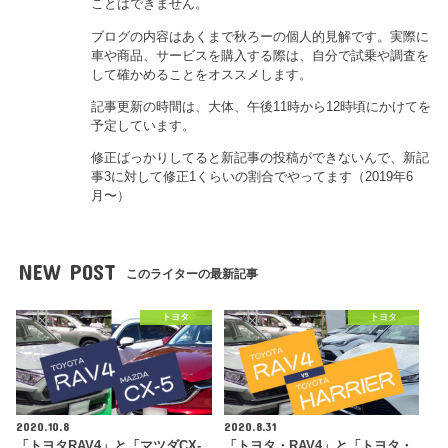
ことはできません。
ブログの内容はあくまで秋ろーの個人的見解です。実際に
車や商品、サービスを購入する際は、自分で試乗や調査を
して確かめることをオススメします。
記事更新の時間は、大体、午後11時から12時頃にかけてを
予定しています。
修正ばっかりしてると新記事の投稿ができないんで、新記
事3に対して修正1くらいの割合でやってます（2019年6
月〜）
NEW POST
このライターの最新記事
トヨタ
トヨタ
2020.10.8
2020.8.31
「トヨタRAV4」と「マツダCX-
「トヨタ・RAV4」と「トヨタ・