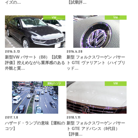
イズの…
【試乗評…
VW
VW
2016.5.13
2016.6.28
新型VW パサート（B8）【試乗
新型 フォルクスワーゲン パサー
評価】控えめながら重厚感のある
ト GTE ヴァリアント（ハイブリ
外観と質…
ッド…
運転のコツ
VW
2017.1.8
2018.1.11
ハザード・ランプの意味【運転の
新型 フォルクスワーゲン パサー
コツ】
ト GTE アドバンス（8代目）
【評価…