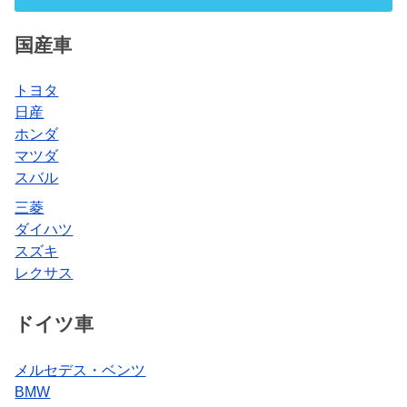
国産車
トヨタ
日産
ホンダ
マツダ
スバル
三菱
ダイハツ
スズキ
レクサス
ドイツ車
メルセデス・ベンツ
BMW