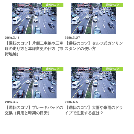
運転のコツ
運転のコツ
2016.3.16
2016.3.27
【運転のコツ】片側二車線や三車
【運転のコツ】セルフ式ガソリン
線の走り方と車線変更の仕方（市
スタンドの使い方
街地編）
運転のコツ
運転のコツ
2016.4.3
2016.6.5
【運転のコツ】ブレーキパッドの
【運転のコツ】大雨や豪雨のドラ
交換（費用と時期の目安）
イブで注意する点は？