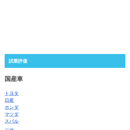
試乗評価
国産車
トヨタ
日産
ホンダ
マツダ
スバル