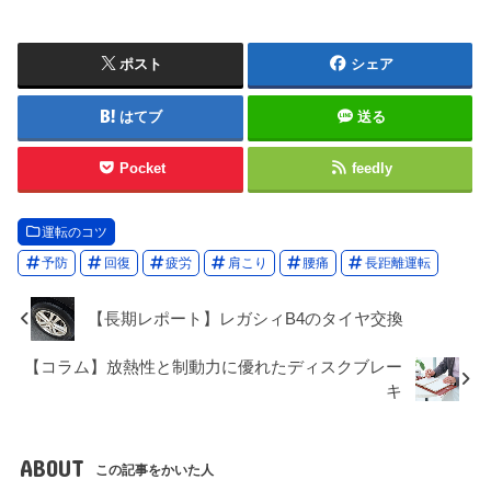
ポスト
シェア
はてブ
送る
Pocket
feedly
運転のコツ
予防
回復
疲労
肩こり
腰痛
長距離運転
【長期レポート】レガシィB4のタイヤ交換
【コラム】放熱性と制動力に優れたディスクブレー
キ
ABOUT
この記事をかいた人