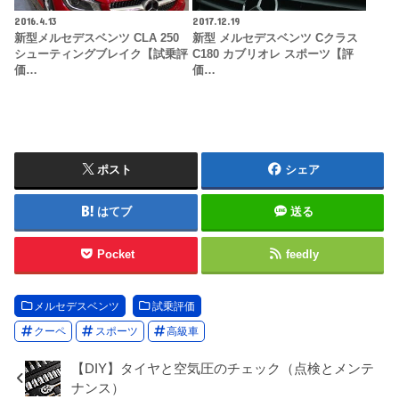
2016.4.13
2017.12.19
新型メルセデスベンツ CLA 250
新型 メルセデスベンツ Cクラス
シューティングブレイク【試乗評
C180 カブリオレ スポーツ【評
価…
価…
ポスト
シェア
はてブ
送る
Pocket
feedly
メルセデスベンツ
試乗評価
クーペ
スポーツ
高級車
【DIY】タイヤと空気圧のチェック（点検とメンテ
ナンス）