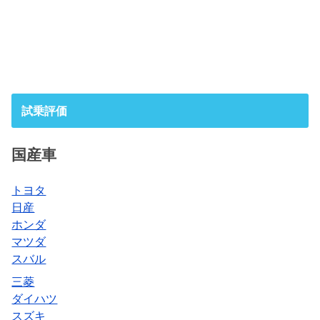
試乗評価
国産車
トヨタ
日産
ホンダ
マツダ
スバル
三菱
ダイハツ
スズキ