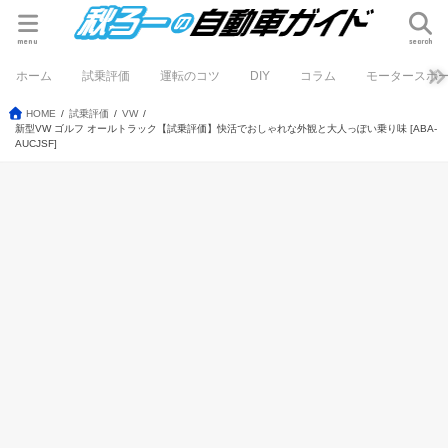
menu
search
ホーム
試乗評価
運転のコツ
DIY
コラム
モータースポ
HOME
試乗評価
VW
新型VW ゴルフ オールトラック【試乗評価】快活でおしゃれな外観と大人っぽい乗り味 [ABA-
AUCJSF]