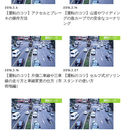
2016.3.6
2016.3.14
【運転のコツ】アクセルとブレー
【運転のコツ】山道やワイディン
キの操作方法
グの急カーブでの安全なコーナリ
ング
運転のコツ
運転のコツ
2016.3.16
2016.3.27
【運転のコツ】片側二車線や三車
【運転のコツ】セルフ式ガソリン
線の走り方と車線変更の仕方（市
スタンドの使い方
街地編）
運転のコツ
運転のコツ