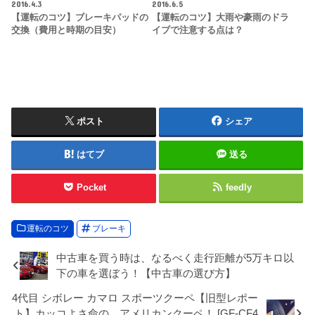
2016.4.3
2016.6.5
【運転のコツ】ブレーキパッドの
【運転のコツ】大雨や豪雨のドラ
交換（費用と時期の目安）
イブで注意する点は？
ポスト
シェア
はてブ
送る
Pocket
feedly
運転のコツ
ブレーキ
中古車を買う時は、なるべく走行距離が5万キロ以
下の車を選ぼう！【中古車の選び方】
4代目 シボレー カマロ スポーツクーペ【旧型レポー
ト】カッコよさ命の、アメリカンクーペ！ [GF-CF4