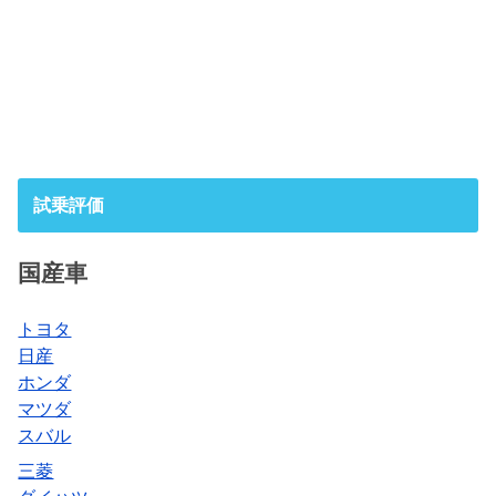
試乗評価
国産車
トヨタ
日産
ホンダ
マツダ
スバル
三菱