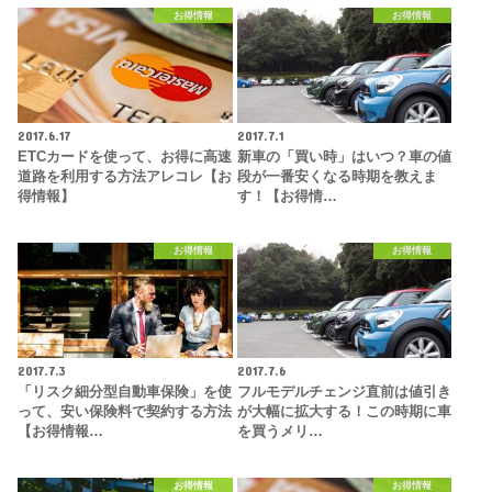
お得情報
お得情報
2017.6.17
2017.7.1
ETCカードを使って、お得に高速
新車の「買い時」はいつ？車の値
道路を利用する方法アレコレ【お
段が一番安くなる時期を教えま
得情報】
す！【お得情…
お得情報
お得情報
2017.7.3
2017.7.6
「リスク細分型自動車保険」を使
フルモデルチェンジ直前は値引き
って、安い保険料で契約する方法
が大幅に拡大する！この時期に車
【お得情報…
を買うメリ…
お得情報
お得情報