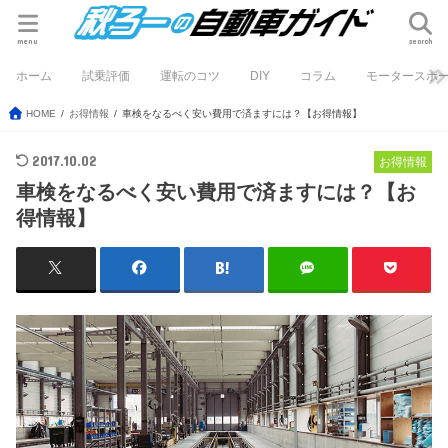
menu
search
ホーム
試乗評価
運転のコツ
DIY
コラム
モータースポ
HOME
お得情報
車検をなるべく安い費用で済ますには？【お得情報】
2017.10.02
お得情報
車検をなるべく安い費用で済ますには？【お
得情報】