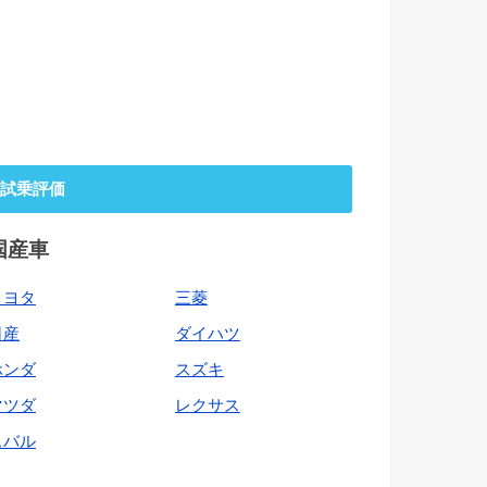
試乗評価
国産車
トヨタ
三菱
日産
ダイハツ
ホンダ
スズキ
マツダ
レクサス
スバル