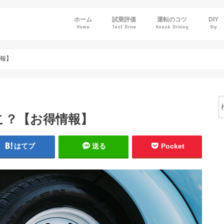
ホーム
試乗評価
運転のコツ
DIY
Home
Test Drive
Knack Driving
Diy
トヨタ
ホンダ
日産
マツダ
スバル
情報】
こ？【お得情報】
はてブ
送る
Pocket