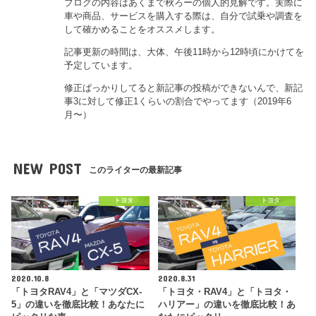
ブログの内容はあくまで秋ろーの個人的見解です。実際に
車や商品、サービスを購入する際は、自分で試乗や調査を
して確かめることをオススメします。
記事更新の時間は、大体、午後11時から12時頃にかけてを
予定しています。
修正ばっかりしてると新記事の投稿ができないんで、新記
事3に対して修正1くらいの割合でやってます（2019年6
月〜）
NEW POST
このライターの最新記事
トヨタ
トヨタ
2020.10.8
2020.8.31
「トヨタRAV4」と「マツダCX-
「トヨタ・RAV4」と「トヨタ・
5」の違いを徹底比較！あなたに
ハリアー」の違いを徹底比較！あ