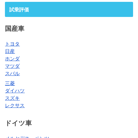
試乗評価
国産車
トヨタ
日産
ホンダ
マツダ
スバル
三菱
ダイハツ
スズキ
レクサス
ドイツ車