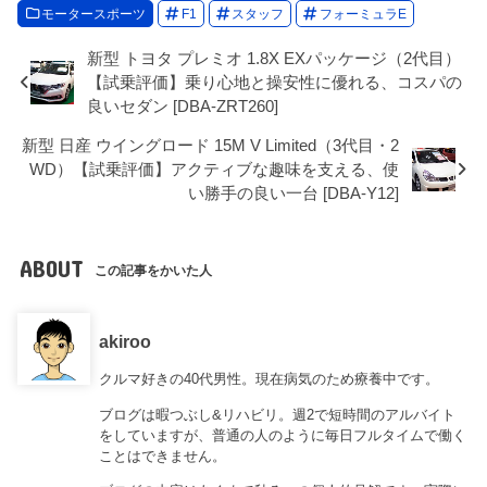
モータースポーツ
F1
スタッフ
フォーミュラE
新型 トヨタ プレミオ 1.8X EXパッケージ（2代目）
【試乗評価】乗り心地と操安性に優れる、コスパの
良いセダン [DBA-ZRT260]
新型 日産 ウイングロード 15M V Limited（3代目・2
WD）【試乗評価】アクティブな趣味を支える、使
い勝手の良い一台 [DBA-Y12]
ABOUT
この記事をかいた人
akiroo
クルマ好きの40代男性。現在病気のため療養中です。
ブログは暇つぶし&リハビリ。週2で短時間のアルバイト
をしていますが、普通の人のように毎日フルタイムで働く
ことはできません。