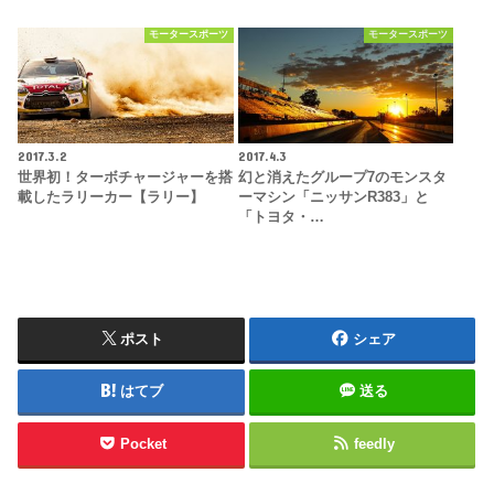
モータースポーツ
モータースポーツ
2017.3.2
2017.4.3
世界初！ターボチャージャーを搭
幻と消えたグループ7のモンスタ
載したラリーカー【ラリー】
ーマシン「ニッサンR383」と
「トヨタ・…
ポスト
シェア
はてブ
送る
Pocket
feedly