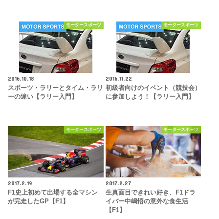
モータースポーツ
モータースポーツ
2016.10.18
2016.11.22
スポーツ・ラリーとタイム・ラリ
初級者向けのイベント（競技会）
ーの違い【ラリー入門】
に参加しよう！【ラリー入門】
モータースポーツ
モータースポーツ
2017.2.19
2017.2.27
F1史上初めて出場する全マシン
生真面目できれい好き、F1ドラ
が完走したGP【F1】
イバー中嶋悟の意外な食生活
【F1】