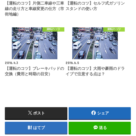
【運転のコツ】片側二車線や三車
【運転のコツ】セルフ式ガソリン
線の走り方と車線変更の仕方（市
スタンドの使い方
街地編）
運転のコツ
運転のコツ
2016.4.3
2016.6.5
【運転のコツ】ブレーキパッドの
【運転のコツ】大雨や豪雨のドラ
交換（費用と時期の目安）
イブで注意する点は？
ポスト
シェア
はてブ
送る