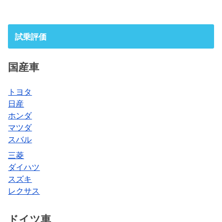
試乗評価
国産車
トヨタ
日産
ホンダ
マツダ
スバル
三菱
ダイハツ
スズキ
レクサス
ドイツ車