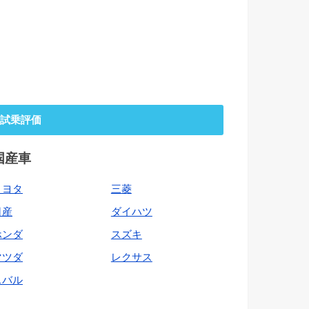
試乗評価
国産車
トヨタ
三菱
日産
ダイハツ
ホンダ
スズキ
マツダ
レクサス
スバル