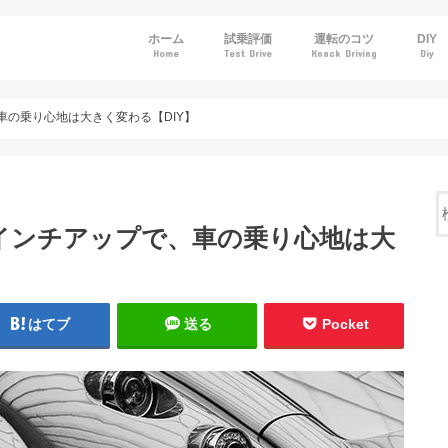
ホーム
試乗評価
運転のコツ
DIY
Home
Test Drive
Knack Driving
Diy
トヨタ
ホンダ
日産
マツダ
スバル
の乗り心地は大きく変わる【DIY】
インチアップで、車の乗り心地は大
はてブ
送る
Pocket