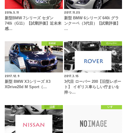
2016.5.11
2017.11.25
新型BMW 7シリーズ セダン
新型 BMW 6シリーズ 640i グラ
740i（G11）【試乗評価】近未来
ンクーペ（3代目）【試乗評価】
感…
…
BMW
ローバー
2017.12.9
2017.3.15
新型 BMW X3シリーズ X3
3代目 ローバー 200【旧型レポー
XDrive20d M Sport（…
ト】 イギリス車らしい佇まいを
持っ…
日産
いすゞ