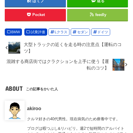
はてブ
送る
Pocket
feedly
BMW
試乗評価
Lクラス
セダン
ドイツ
大型トラックの近くを走る時の注意点【運転のコ
ツ】
混雑する商店街ではクラクションを上手に使う【運
転のコツ】
ABOUT
この記事をかいた人
akiroo
クルマ好きの40代男性。現在病気のため療養中です。
ブログは暇つぶし&リハビリ。週2で短時間のアルバイト