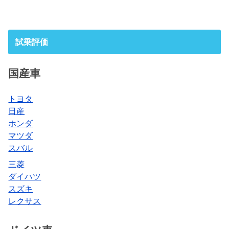
試乗評価
国産車
トヨタ
日産
ホンダ
マツダ
スバル
三菱
ダイハツ
スズキ
レクサス