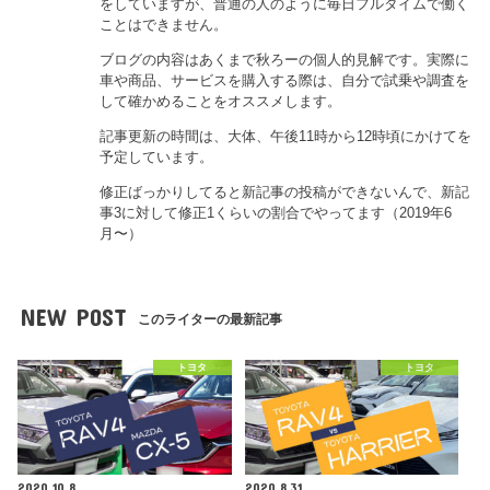
をしていますが、普通の人のように毎日フルタイムで働く
ことはできません。
ブログの内容はあくまで秋ろーの個人的見解です。実際に
車や商品、サービスを購入する際は、自分で試乗や調査を
して確かめることをオススメします。
記事更新の時間は、大体、午後11時から12時頃にかけてを
予定しています。
修正ばっかりしてると新記事の投稿ができないんで、新記
事3に対して修正1くらいの割合でやってます（2019年6
月〜）
NEW POST
このライターの最新記事
トヨタ
トヨタ
2020.10.8
2020.8.31