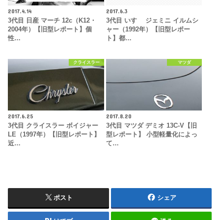
2017.4.14
2017.6.3
3代目 日産 マーチ 12c（K12・
3代目 いすゞ ジェミニ イルムシ
2004年）【旧型レポート】個
ャー（1992年）【旧型レポー
性…
ト】都…
クライスラー
マツダ
2017.6.25
2017.8.20
3代目 クライスラー ボイジャー
3代目 マツダ デミオ 13C-V【旧
LE（1997年）【旧型レポート】
型レポート】 小型軽量化によっ
近…
て…
ポスト
シェア