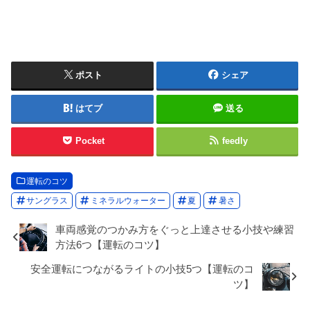
ポスト
シェア
はてブ
送る
Pocket
feedly
運転のコツ
サングラス
ミネラルウォーター
夏
暑さ
車両感覚のつかみ方をぐっと上達させる小技や練習
方法6つ【運転のコツ】
安全運転につながるライトの小技5つ【運転のコ
ツ】