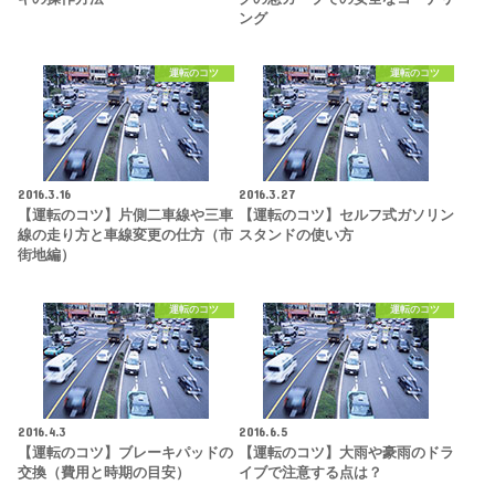
ング
運転のコツ
運転のコツ
2016.3.16
2016.3.27
【運転のコツ】片側二車線や三車
【運転のコツ】セルフ式ガソリン
線の走り方と車線変更の仕方（市
スタンドの使い方
街地編）
運転のコツ
運転のコツ
2016.4.3
2016.6.5
【運転のコツ】ブレーキパッドの
【運転のコツ】大雨や豪雨のドラ
交換（費用と時期の目安）
イブで注意する点は？