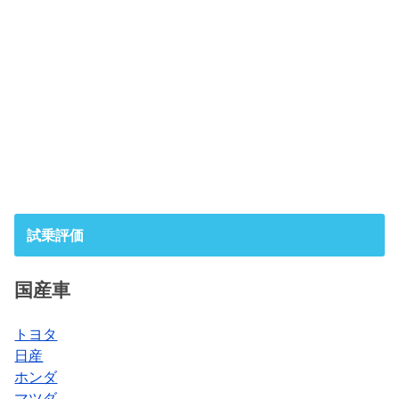
試乗評価
国産車
トヨタ
日産
ホンダ
マツダ