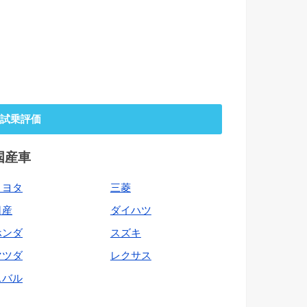
試乗評価
国産車
トヨタ
三菱
日産
ダイハツ
ホンダ
スズキ
マツダ
レクサス
スバル