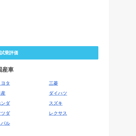
試乗評価
国産車
トヨタ
三菱
日産
ダイハツ
ホンダ
スズキ
マツダ
レクサス
スバル