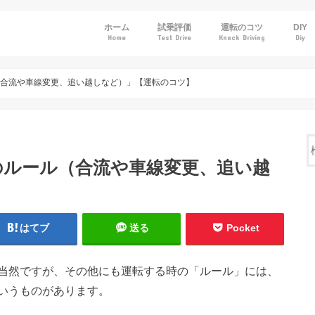
ホーム
試乗評価
運転のコツ
DIY
Home
Test Drive
Knack Driving
Diy
トヨタ
ホンダ
日産
マツダ
スバル
（合流や車線変更、追い越しなど）」【運転のコツ】
のルール（合流や車線変更、追い越
はてブ
送る
Pocket
当然ですが、その他にも運転する時の「ルール」には、
いうものがあります。