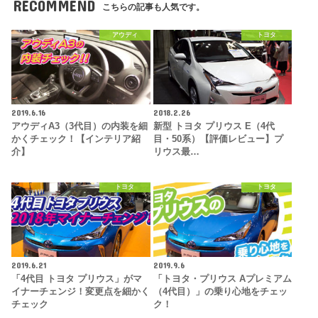
RECOMMEND
こちらの記事も人気です。
アウディ
トヨタ
2019.6.16
2018.2.26
アウディA3（3代目）の内装を細
新型 トヨタ プリウス E（4代
かくチェック！【インテリア紹
目・50系）【評価レビュー】プ
介】
リウス最…
トヨタ
トヨタ
2019.6.21
2019.9.6
「4代目 トヨタ プリウス」がマ
「トヨタ・プリウス Aプレミアム
イナーチェンジ！変更点を細かく
（4代目）」の乗り心地をチェッ
チェック
ク！