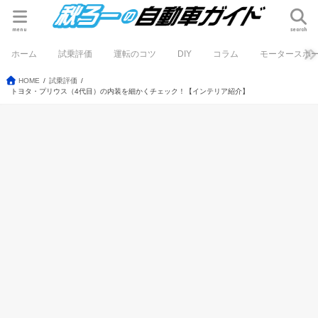
menu
search
ホーム
試乗評価
運転のコツ
DIY
コラム
モータースポ
HOME
試乗評価
トヨタ・プリウス（4代目）の内装を細かくチェック！【インテリア紹介】