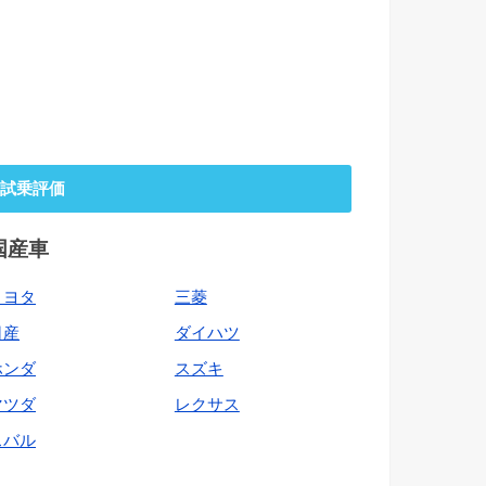
試乗評価
国産車
トヨタ
三菱
日産
ダイハツ
ホンダ
スズキ
マツダ
レクサス
スバル