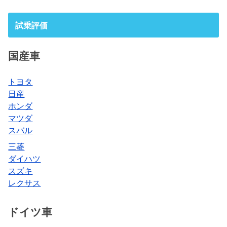
試乗評価
国産車
トヨタ
日産
ホンダ
マツダ
スバル
三菱
ダイハツ
スズキ
レクサス
ドイツ車