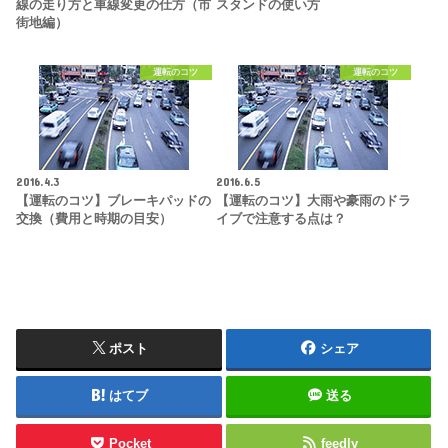
線の走り方と車線変更の仕方（市
スタンドの使い方
街地編）
運転のコツ
運転のコツ
2016.4.3
2016.6.5
【運転のコツ】ブレーキパッドの
【運転のコツ】大雨や豪雨のドラ
交換（費用と時期の目安）
イブで注意する点は？
ポスト
シェア
はてブ
送る
Pocket
feedly