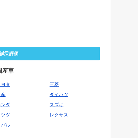
試乗評価
国産車
トヨタ
三菱
日産
ダイハツ
ホンダ
スズキ
マツダ
レクサス
スバル