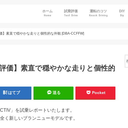
ホーム
試乗評価
運転のコツ
DIY
Home
Test Drive
Knack Driving
Diy
トヨタ
ホンダ
日産
マツダ
スバル
】素直で穏やかな走りと個性的な外観 [DBA-CCFFW]
乗評価】素直で穏やかな走りと個性的
はてブ
送る
Pocket
YACTIV」を試乗レポートいたします。
た全く新しいブランニューモデルです。