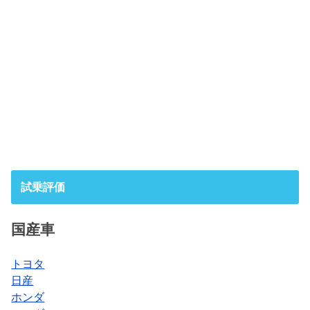
試乗評価
国産車
トヨタ
日産
ホンダ