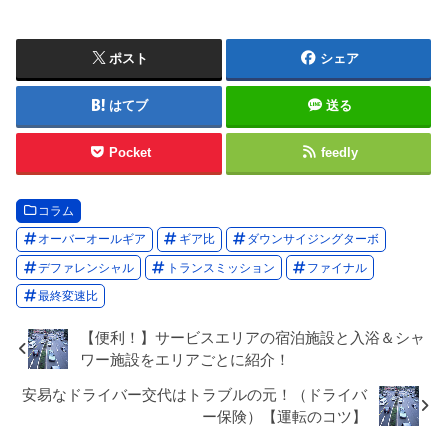
ポスト
シェア
はてブ
送る
Pocket
feedly
コラム
オーバーオールギア
ギア比
ダウンサイジングターボ
デファレンシャル
トランスミッション
ファイナル
最終変速比
【便利！】サービスエリアの宿泊施設と入浴＆シャ
ワー施設をエリアごとに紹介！
安易なドライバー交代はトラブルの元！（ドライバ
ー保険）【運転のコツ】