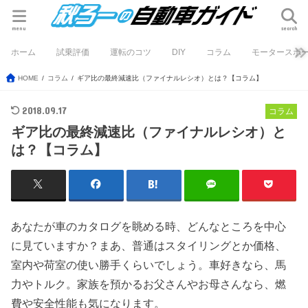
menu
search
ホーム
試乗評価
運転のコツ
DIY
コラム
モータースポ
HOME
コラム
ギア比の最終減速比（ファイナルレシオ）とは？【コラム】
2018.09.17
コラム
ギア比の最終減速比（ファイナルレシオ）と
は？【コラム】
あなたが車のカタログを眺める時、どんなところを中心
に見ていますか？まあ、普通はスタイリングとか価格、
室内や荷室の使い勝手くらいでしょう。車好きなら、馬
力やトルク。家族を預かるお父さんやお母さんなら、燃
費や安全性能も気になります。