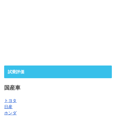
試乗評価
国産車
トヨタ
日産
ホンダ