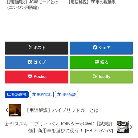
【用語解説】JC08モードとは
【用語解説】FF車の駆動系
（エンジン用語編）
ポスト
シェア
はてブ
送る
Pocket
feedly
用語解説
燃料電池
用語解説
【用語解説】ハイブリッドカーとは
新型スズキ エブリィ バン JOINターボ4WD【試乗評
価】商用車を遊びに使う！ [EBD-DA17V]