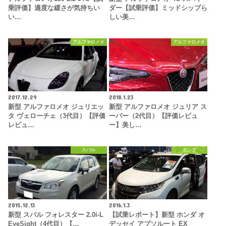
乗評価】適度な緩さが気持ちい
ダー【試乗評価】ミッドシップら
い…
しい美…
アルファロメオ
アルファロメオ
2017.12.29
2018.1.23
新型 アルファロメオ ジュリエッ
新型 アルファロメオ ジュリア ス
タ ヴェローチェ（3代目）【評価
ーパー（2代目）【評価レビュ
レビュ…
ー】美し…
スバル
ホンダ
2015.12.13
2016.1.3
新型 スバル フォレスター 2.0i-L
【試乗レポート】新型 ホンダ オ
EyeSight（4代目）【…
デッセイ アブソルート EX