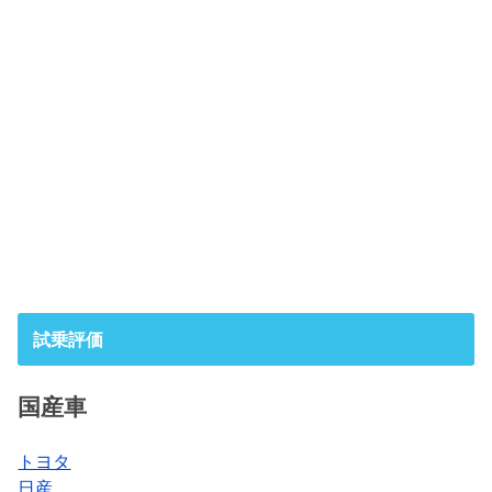
試乗評価
国産車
トヨタ
日産