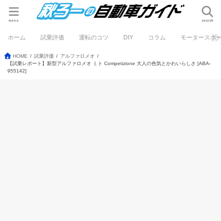
menu
search
ホーム
試乗評価
運転のコツ
DIY
コラム
モータースポ
HOME
試乗評価
アルファロメオ
【試乗レポート】新型アルファロメオ ミト Competizione 大人の色気とかわいらしさ [ABA-
955142]