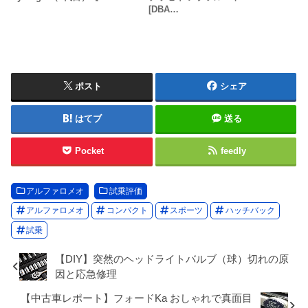
[DBA…
ポスト
シェア
はてブ
送る
Pocket
feedly
アルファロメオ
試乗評価
アルファロメオ
コンパクト
スポーツ
ハッチバック
試乗
【DIY】突然のヘッドライトバルブ（球）切れの原
因と応急修理
【中古車レポート】フォードKa おしゃれで真面目