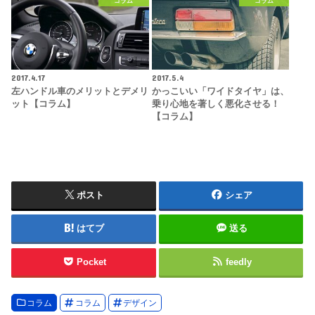
コラム
コラム
2017.4.17
2017.5.4
左ハンドル車のメリットとデメリ
かっこいい「ワイドタイヤ」は、
ット【コラム】
乗り心地を著しく悪化させる！
【コラム】
ポスト
シェア
はてブ
送る
Pocket
feedly
コラム
コラム
デザイン