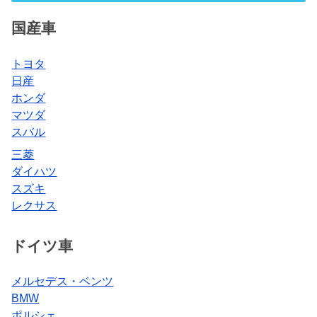
国産車
トヨタ
日産
ホンダ
マツダ
スバル
三菱
ダイハツ
スズキ
レクサス
ドイツ車
メルセデス・ベンツ
BMW
ポルシェ