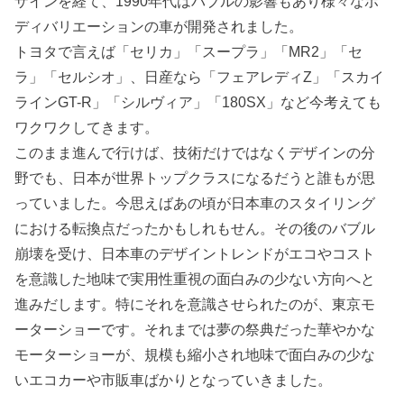
ザインを経て、1990年代はバブルの影響もあり様々なボ
ディバリエーションの車が開発されました。
トヨタで言えば「セリカ」「スープラ」「MR2」「セ
ラ」「セルシオ」、日産なら「フェアレディZ」「スカイ
ラインGT-R」「シルヴィア」「180SX」など今考えても
ワクワクしてきます。
このまま進んで行けば、技術だけではなくデザインの分
野でも、日本が世界トップクラスになるだうと誰もが思
っていました。今思えばあの頃が日本車のスタイリング
における転換点だったかもしれもせん。その後のバブル
崩壊を受け、日本車のデザイントレンドがエコやコスト
を意識した地味で実用性重視の面白みの少ない方向へと
進みだします。特にそれを意識させられたのが、東京モ
ーターショーです。それまでは夢の祭典だった華やかな
モーターショーが、規模も縮小され地味で面白みの少な
いエコカーや市販車ばかりとなっていきました。