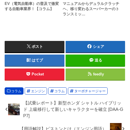
EV（電気自動車）の普及で激変
マニュアルからデュラルクラッチ
する自動車業界！【コラム】
ヘ、移り変わるスーパーカーのト
ランスミッ…
ポスト
シェア
はてブ
送る
Pocket
feedly
コラム
エンジン
コラム
ターボチャージャー
【試乗レポート】新型ホンダ シャトル ハイブリッ
ド 上級移行して新しいキャラクターを確立 [DAA-G
P7]
【用語解説】ピストンとは（エンジン用語）