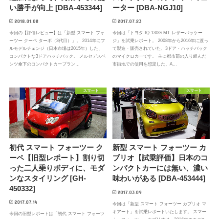
い勝手が向上 [DBA-453344]
ーター [DBA-NGJ10]
2018.01.08
2017.07.23
今回の【評価レビュー】は「新型 スマート フォ
今回は「トヨタ IQ 130G MT レザーパッケー
ーツー クーペ ターボ（3代目）」。 2014年にフ
ジ」を試乗レポート。 2008年から2016年に渡っ
ルモデルチェンジ（日本市場は2015年）した、
て製造・販売されていた、3ドア・ハッチバック
コンパクトな3ドアハッチバック。 メルセデスベ
のマイクロカーです。 主に都市部の入り組んだ
ンツ傘下のコンパクトカーブラン…
市街地での使用を想定した、A…
スマート
スマート
初代 スマート フォーツー ク
新型 スマート フォーツー カ
ーペ【旧型レポート】割り切
ブリオ【試乗評価】日本のコ
った二人乗りボディに、モダ
ンパクトカーには無い、濃い
ンなスタイリング [GH-
味わいがある [DBA-453444]
450332]
2017.03.09
2017.07.14
今回は「新型 スマート フォーツー カブリオ マ
キアート」を試乗レポートいたします。 スマー
今回の旧型レポートは「初代 スマート フォーツ