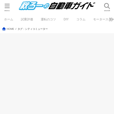
menu
search
ホーム
試乗評価
運転のコツ
DIY
コラム
モータースポ
HOME
タグ : シティコミューター