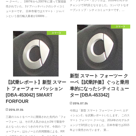
ト・フォーツー・カブリオは、2016年のモデル
ー クーペ」。 1997年から2007年に渡って製造販
チェンジで3代目となりました。コンパクトなオ
売されていた、3ドアハッチバックのシティコミ
ープントップ・シティコミューターです。…
ューターです。 日本市場ではスマート・ジャパ
ンという並行輸入業者が1998年…
スマート
スマート
新型 スマート フォーツー ク
【試乗レポート】新型 スマー
ーペ【試乗評価】ぐっと乗用
ト フォーフォー パッション
車的になったシティコミュー
[DBA-453042] SMART
ター [DBA-453342]
FORFOUR
2016.07.26
2016.01.06
今回は「新型 スマート フォーツー クーペ エデ
ィション2」を試乗レポートいたします。 このス
三菱のコルトをベースに開発された先代の「フォ
マート フォーツー クーペは、2014年のモデルチ
ーフォー」は、その不人気さゆえか2年で製造中
ェンジで3代目となりました。日本市場では2015
止となったいわくつきのモデルです。今回の「フ
年より発売されています。 第…
ォーフォー」はルノーとの共同開発による、RR