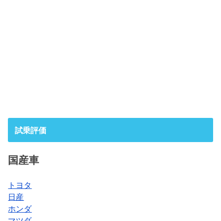
試乗評価
国産車
トヨタ
日産
ホンダ
マツダ