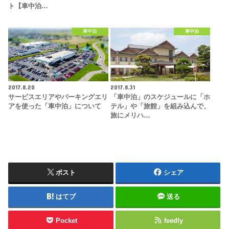
ト【車中泊…
車中泊
車中泊
2017.8.20
2017.8.31
サービスエリアやパーキングエリ
「車中泊」のスケジュールに「ホ
アを使った「車中泊」について
テル」や「旅館」を組み込んで、
旅にメリハ…
ポスト
シェア
はてブ
送る
Pocket
feedly