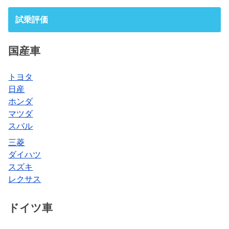
試乗評価
国産車
トヨタ
日産
ホンダ
マツダ
スバル
三菱
ダイハツ
スズキ
レクサス
ドイツ車