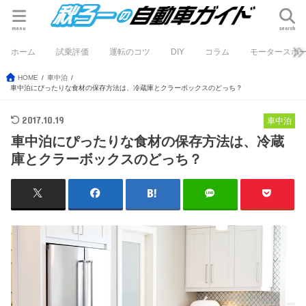
menu
search
ホーム
試乗評価
運転のコツ
DIY
コラム
モータースポ
HOME
車中泊
車中泊にぴったりな食材の保存方法は、冷蔵庫とクラーボックスのどっち？
2017.10.19
車中泊
車中泊にぴったりな食材の保存方法は、冷蔵
庫とクラーボックスのどっち？