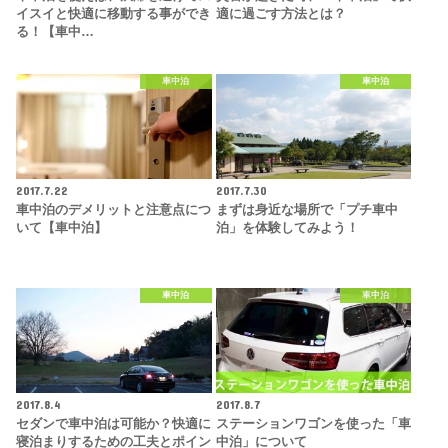
イスイと快適に移動する事ができ
適に過ごす方法とは？
る！【車中…
車中泊
車中泊
2017.7.22
2017.7.30
車中泊のデメリットと注意点につ
まずは身近な場所で「プチ車中
いて【車中泊】
泊」を体験してみよう！
車中泊
車中泊
2017.8.4
2017.8.7
セダンで車中泊は可能か？快適に
ステーションワゴンを使った「車
寝泊まりするための工夫とポイン
中泊」について