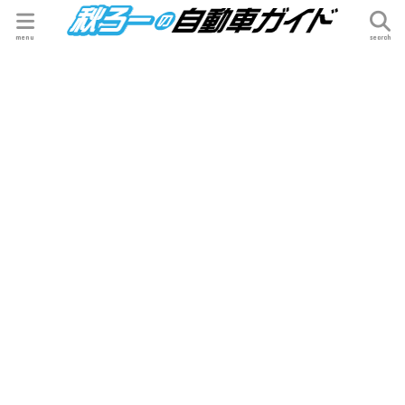
menu
search