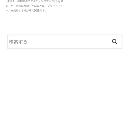
ンC3は、2010年のモデルチェンジで2代目となり
ました。同時に登場したDS3とは、プラットフォ
ームを共有する姉妹車の関係です。…