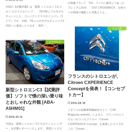
の高級ブランド「DS」ブースに展示してあった
今回の【試乗評価】は「新型 シトロエン C4 ピ
プレミアムSUV、「DS7 CROSSBACK」を秋ろ
カソ エクスクルーシブ」。 2013年にフルモデル
ーが現地で撮影した写真ととも…
チェンジした、コンパクトクラスのミニバン（5
ドア）です。今回、7年ぶりのモデルチェンジで2
代目へと進化しとります。 初代「…
ニュース
シトロエン
フランスのシトロエンが、
Citroen CXPERIENCE
Conceptを発表！【コンセプ
新型シトロエンC3【試乗評
トカー】
価】ソフトで懐の深い乗り味
とおしゃれな外観 [ABA-
2016.08.30
A5HM01]
イギリスの自動車情報総合サイト「CAR
Magazine website」によると、フランスのシト
2016.04.16
ロエンがコンセプトカー「Citroen
今回は「新型シトロエン C3 セダクション レザ
CXPERIENCE Concept」を発表したそうです。
ー」を試乗レポートいたします。 新型シトロエ
この「Citroen …