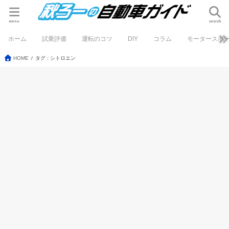
menu
search
ホーム
試乗評価
運転のコツ
DIY
コラム
モータースポ
HOME
タグ : シトロエン