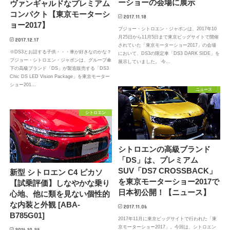
ーショーの会場に展示
ヴァンギャルドなプレミアム
コンパクト【東京モーターシ
2017.11.18
ョー2017】
プジョー・シトロエン・ジャポンは、2017年10
月25日から11月5日まで東京ビッグサイトで開催
2017.12.17
されていた「東京モーターショー2017」の会場
※DS3とお話する子供・・・車が好きなのかな？
において、DS3の限定車「DS3 DARK SIDE」を
プジョー・シトロエン・ジャポンは、グループ傘
展示していました。 今…
下の高級ブランド「DS」が製造販売する「DS3
Chic DS LED Vision Package」を東京モーター
ショー201…
ニュース
シトロエン
シトロエンの高級ブランド
「DS」は、プレミアム
SUV「DS7 CROSSBACK」
新型 シトロエン C4 ピカソ
を東京モーターショー2017で
【試乗評価】しなやかな乗り
日本初公開！【ニュース】
心地、他に類を見ない個性的
な内装と外観 [ABA-
2017.11.06
B785G01]
2017年11月に東京ビッグサイトで行われた「東
京モーターショー2017」。今回は、シトロエン
2016.10.25