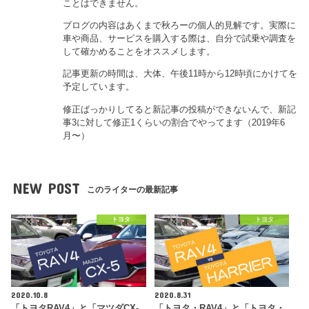
ことはできません。
ブログの内容はあくまで秋ろーの個人的見解です。実際に
車や商品、サービスを購入する際は、自分で試乗や調査を
して確かめることをオススメします。
記事更新の時間は、大体、午後11時から12時頃にかけてを
予定しています。
修正ばっかりしてると新記事の投稿ができないんで、新記
事3に対して修正1くらいの割合でやってます（2019年6
月〜）
NEW POST
このライターの最新記事
トヨタ
トヨタ
2020.10.8
2020.8.31
「トヨタRAV4」と「マツダCX-
「トヨタ・RAV4」と「トヨタ・