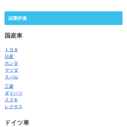
試乗評価
国産車
トヨタ
日産
ホンダ
マツダ
スバル
三菱
ダイハツ
スズキ
レクサス
ドイツ車