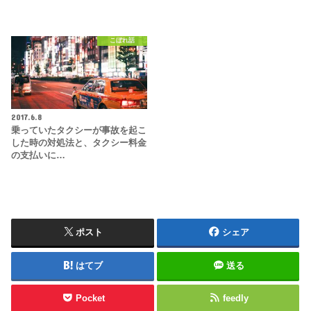
こぼれ話
2017.6.8
乗っていたタクシーが事故を起こ
した時の対処法と、タクシー料金
の支払いに…
ポスト
シェア
はてブ
送る
Pocket
feedly