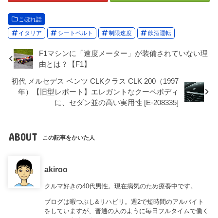
こぼれ話
イタリア
シートベルト
制限速度
飲酒運転
F1マシンに「速度メーター」が装備されていない理
由とは？【F1】
初代 メルセデス ベンツ CLKクラス CLK 200（1997
年）【旧型レポート】エレガントなクーペボディ
に、セダン並の高い実用性 [E-208335]
ABOUT
この記事をかいた人
akiroo
クルマ好きの40代男性。現在病気のため療養中です。
ブログは暇つぶし&リハビリ。週2で短時間のアルバイト
をしていますが、普通の人のように毎日フルタイムで働く