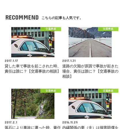
RECOMMEND
こちらの記事も人気です。
交通事故
交通事故
2017.1.17
2017.1.31
貸した車で事故を起こされた時、
道路の欠陥が原因で事故が起きた
責任は誰に？【交通事故の相談】
場合、責任は誰に？【交通事故の
相談】
交通事故
交通事故
2017.2.1
2016.11.29
落石により事故に遭った時、責任
内縁関係の妻（夫）は損害賠償を