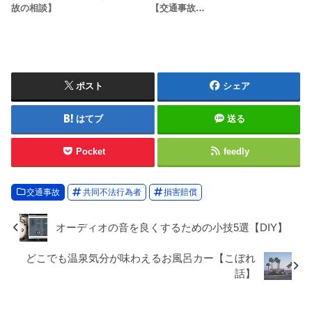
故の相談】
【交通事故…
ポスト
シェア
はてブ
送る
Pocket
feedly
交通事故
共同不法行為者
損害賠償
オーディオの音を良くするための小技5選【DIY】
どこでも温泉気分が味わえるお風呂カー【こぼれ
話】