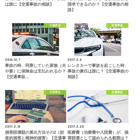
は誰に【交通事故の相談】
請求できるのか？【交通事故の相
談】
交通事故
交通事故
2016.12.7
2017.2.6
事故の時、同乗していた家族（夫
レンタカーで事故を起こした時、
や妻）に保険金は支払われるか？
事故の責任は誰に？【交通事故の
【交通事故…
相談】
交通事故
交通事故
2017.2.12
2017.2.20
損害賠償額の算出方法その2（財
医療費（治療費や入院費）が、損
産的損害と精神的損害）【交通事
害賠償として認められる範囲は？