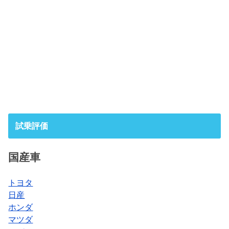
試乗評価
国産車
トヨタ
日産
ホンダ
マツダ