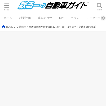
menu
search
ホーム
試乗評価
運転のコツ
DIY
コラム
モータースポ
HOME
交通事故
事故の原因が同乗者にある時、責任は誰に？【交通事故の相談】