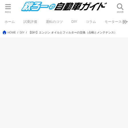
menu
search
ホーム
試乗評価
運転のコツ
DIY
コラム
モータースポ
HOME
DIY
【DIY】エンジン オイルとフィルターの交換（点検とメンテナンス）