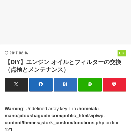
2017.02.14
DIY
【DIY】エンジン オイルとフィルターの交換
（点検とメンテナンス）
Warning
: Undefined array key 1 in
/home/aki-
mano/jidoushaguide.com/public_html/wp/wp-
content/themes/jstork_custom/functions.php
on line
121