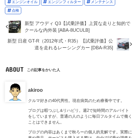
エンジンオイル
エンジンフィルター
メンテナンス
点検
新型 アウディ Q3【試乗評価】上質な走りと知的で
クールな内外装 [ABA-8UCULB]
新型 日産 GT-R（2012年式・R35）【試乗評価】公
道を走れるレーシングカー [DBA-R35]
ABOUT
この記事をかいた人
akiroo
クルマ好きの40代男性。現在病気のため療養中です。
ブログは暇つぶし&リハビリ。週2で短時間のアルバイト
をしていますが、普通の人のように毎日フルタイムで働く
ことはできません。
ブログの内容はあくまで秋ろーの個人的見解です。実際に
車や商品、サービスを購入する際は、自分で試乗や調査を