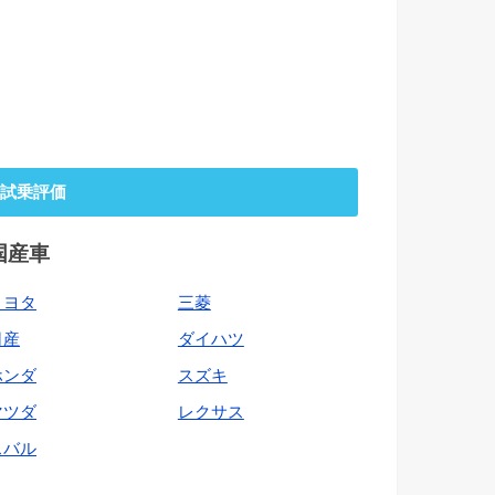
試乗評価
国産車
トヨタ
三菱
日産
ダイハツ
ホンダ
スズキ
マツダ
レクサス
スバル