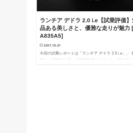
ランチア デドラ 2.0 i.e【試乗評価
品ある美しさと、優雅な走りが魅力 [
A835A5]
2017.10.21
今回の試乗レポートは「ランチア デドラ 2.0 i.e」。 1
年から1999年に渡って製造販売されていた、Mクラス
ドアセダンです。この他に5ドア・ステーションワゴ
あります。 ランチア・プリズマの正統な後継車…