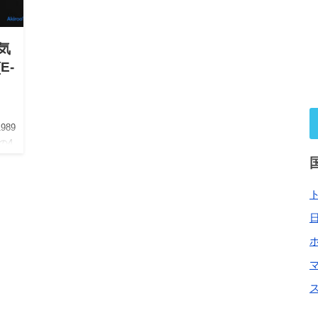
】気
E-
989
の4
ンが