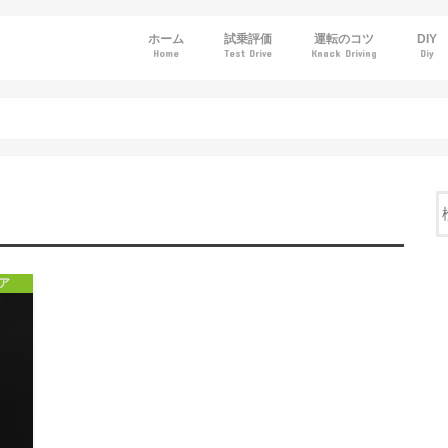
ホーム
試乗評価
運転のコツ
DIY
Home
Test Drive
Knack Driving
Diy
トヨタ
ホンダ
日産
マツダ
スバル
ア